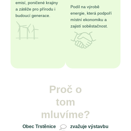
emisí, poničené krajiny
Podíl na výrobě
a zátěže pro přírodu i
energie, která podpoří
budoucí generace.
místní ekonomiku a
zajistí soběstačnost.
Proč o
tom
mluvíme?
Obec Trstěnice
zvažuje výstavbu