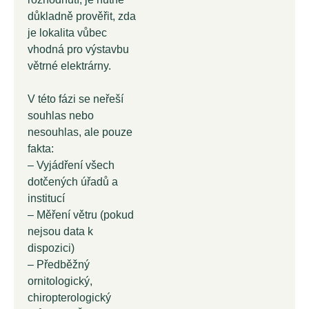
důkladně prověřit, zda
je lokalita vůbec
vhodná pro výstavbu
větrné elektrárny.
V této fázi se neřeší
souhlas nebo
nesouhlas, ale pouze
fakta:
– Vyjádření všech
dotčených úřadů a
institucí
– Měření větru (pokud
nejsou data k
dispozici)
– Předběžný
ornitologický,
chiropterologický