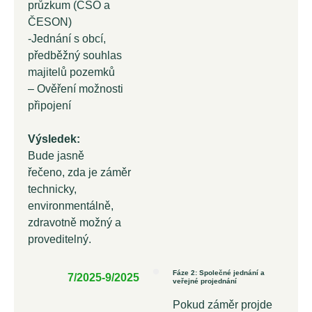
průzkum (ČSO a
ČESON)
-Jednání s obcí,
předběžný souhlas
majitelů pozemků
– Ověření možnosti
připojení
Výsledek:
Bude jasně
řečeno, zda je záměr
technicky,
environmentálně,
zdravotně možný a
proveditelný.
Fáze 2: Společné jednání a
7/2025-9/2025
veřejné projednání
Pokud záměr projde