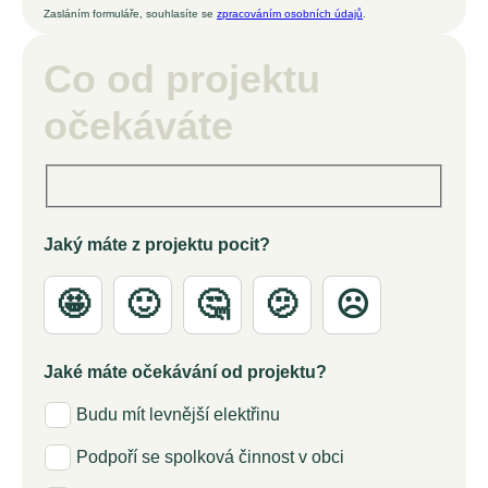
Zasláním formuláře, souhlasíte se
zpracováním osobních údajů
.
Co od projektu
očekáváte
Jaký máte z projektu pocit?
🤩
🙂
🤔
🫤
☹️
Jaké máte očekávání od projektu?
Budu mít levnější elektřinu
Podpoří se spolková činnost v obci