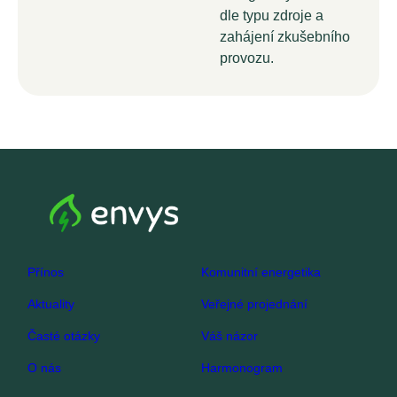
dle typu zdroje a
zahájení zkušebního
provozu.
Přínos
Komunitní energetika
Aktuality
Veřejné projednání
Časté otázky
Váš názor
O nás
Harmonogram